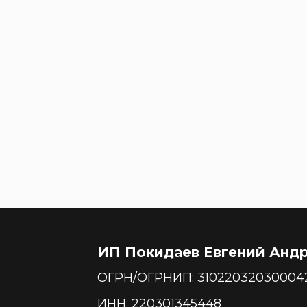
ИП Покидаев Евгений Анд
ОГРН/ОГРНИП: 31022032030004
ИНН: 220301345448