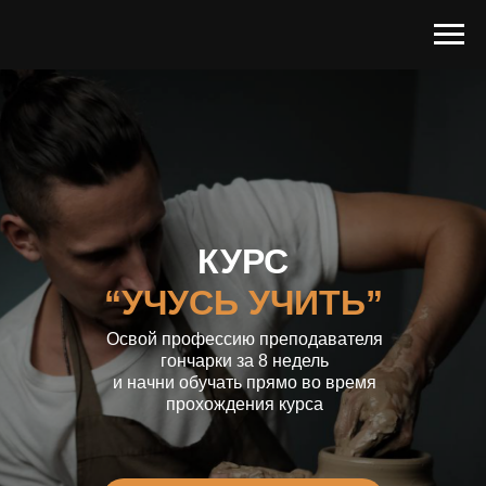
КУРС
“УЧУСЬ УЧИТЬ”
Освой профессию преподавателя
гончарки за 8 недель
и начни обучать прямо во время
прохождения курса