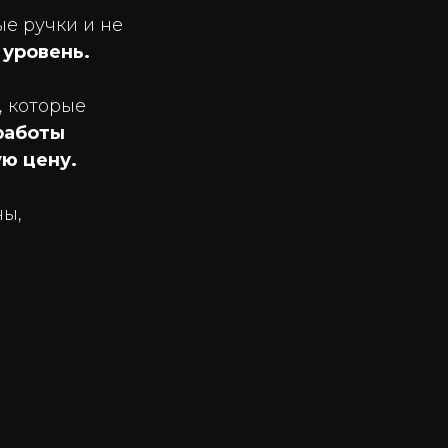
е ручки и не
 уровень.
, которые
работы
ю цену.
ны,